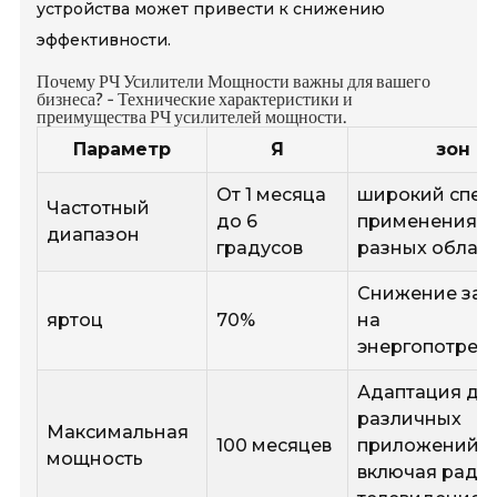
устройства может привести к снижению
эффективности.
Почему РЧ Усилители Мощности важны для вашего
бизнеса? - Технические характеристики и
преимущества РЧ усилителей мощности.
Параметр
Я
зон
От 1 месяца
широкий спек
Частотный
до 6
применения в
диапазон
градусов
разных облас
Снижение зат
яртоц
70%
на
энергопотреб
Адаптация дл
различных
Максимальная
100 месяцев
приложений,
мощность
включая ради